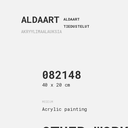
ALDAART
ALDAART
TIEDUSTELUT
AKRYYLIMAALAUKSIA
21134
082148
0921
40 cm
40 x 20 cm
35 x 27 cm
MEDIUM
MEDIUM
ic painting
Acrylic painting
Acrylic pa