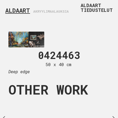
ALDAART
ALDAART
TIEDUSTELUT
AKRYYLIMAALAUKSIA
24464
0424463
0424
 x 60 cm
50 x 40 cm
32 x 41
Deep edge
OTHER WORK