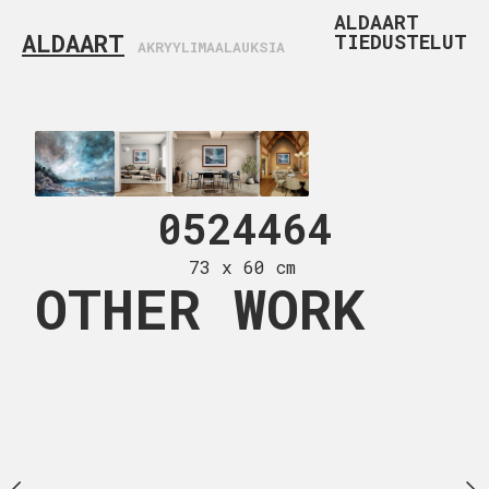
ALDAART
ALDAART
TIEDUSTELUT
AKRYYLIMAALAUKSIA
24466
0524464
0424
 x 60 cm
73 x 60 cm
50 x 40
OTHER WORK
Deep edge