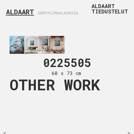
ALDAART
ALDAART
TIEDUSTELUT
AKRYYLIMAALAUKSIA
25506
0225505
0225
 x 54 cm
60 x 73 cm
61 x 50
OTHER WORK