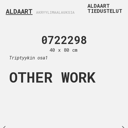
ALDAART
ALDAART
TIEDUSTELUT
AKRYYLIMAALAUKSIA
22299
0722298
0722
 x 80 cm
40 x 80 cm
60 x 50
Triptyykin osa1
OTHER WORK