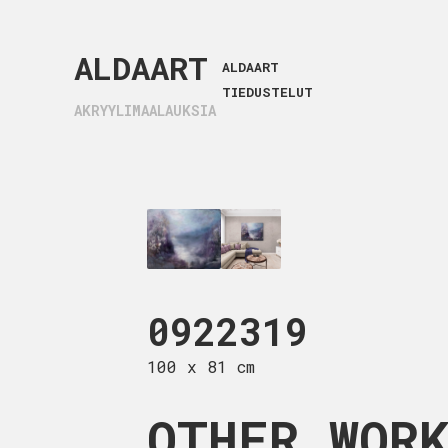
ALDAART
ALDAART
TIEDUSTELUT
AKRYYLIMAALAUKSIA
22230
81 cm
0922319
0922
100 x 81 cm
100 x 81 c
OTHER WOR