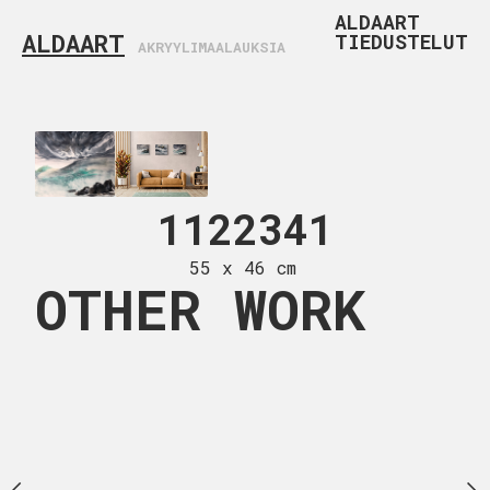
ALDAART
ALDAART
TIEDUSTELUT
AKRYYLIMAALAUKSIA
0922
100 x 81
22339
1122341
 x 46 cm
55 x 46 cm
OTHER WORK