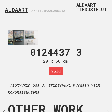
ALDAART
ALDAART
TIEDUSTELUT
AKRYYLIMAALAUKSIA
24439
0124437 3
01244
 x 40 cm
20 x 60 cm
20 x 60
Triptyykin osa 2, tript
Sold
kokonaisuutena
Triptyykin osa 3, triptyykki myydään vain
kokonaisuutena
OTHER WORK